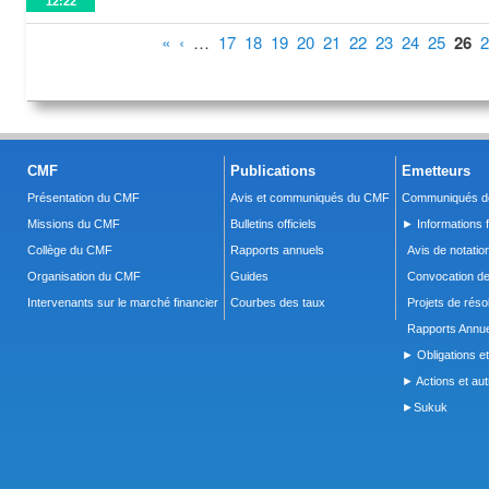
12:22
Pages
«
‹
…
17
18
19
20
21
22
23
24
25
26
2
CMF
Publications
Emetteurs
Présentation du CMF
Avis et communiqués du CMF
Communiqués de
Missions du CMF
Bulletins officiels
► Informations f
Collège du CMF
Rapports annuels
Avis de notatio
Organisation du CMF
Guides
Convocation d
Intervenants sur le marché financier
Courbes des taux
Projets de réso
Rapports Annue
► Obligations et
► Actions et autr
►Sukuk