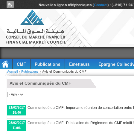
Nouvelles lignes téléphoniques (
Contact
) : (+216) 71 94
CMF
Publications
Emetteurs
Épargne Collecti
Vous êtes ici
Accueil
»
Publications
» Avis et Communiqués du CMF
Accès à l'information
Avis et Communiqués du CMF
21/02/2017
Communiqué du CMF : Importante réunion de concertation entre l
15:40
03/02/2017
Communiqué du CMF : Publication du Règlement du CMF relatif à 
11:06