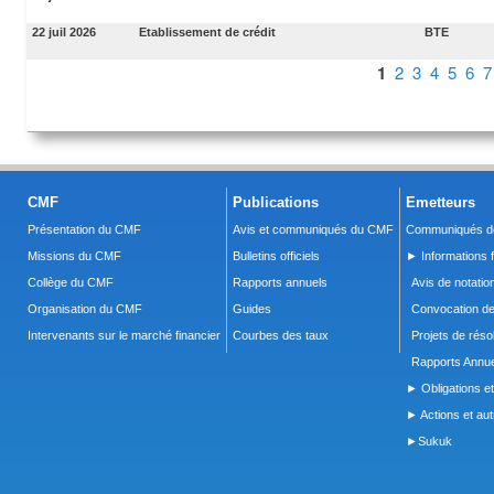
22 juil 2026
Etablissement de crédit
BTE
Pages
1
2
3
4
5
6
7
CMF
Publications
Emetteurs
Présentation du CMF
Avis et communiqués du CMF
Communiqués de
Missions du CMF
Bulletins officiels
► Informations f
Collège du CMF
Rapports annuels
Avis de notatio
Organisation du CMF
Guides
Convocation d
Intervenants sur le marché financier
Courbes des taux
Projets de réso
Rapports Annue
► Obligations et
► Actions et autr
►Sukuk