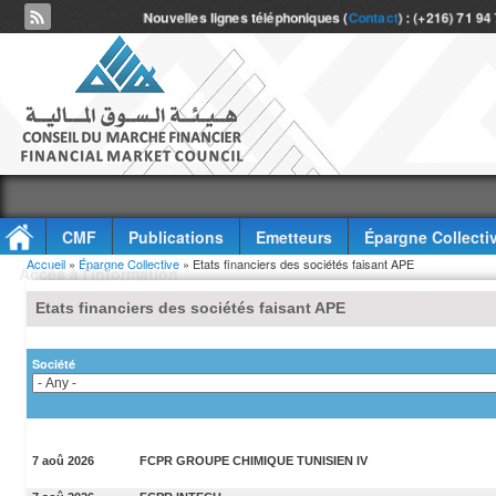
Nouvelles lignes téléphoniques (
Contact
) : (+216) 71 94
CMF
Publications
Emetteurs
Épargne Collecti
Vous êtes ici
Accueil
»
Épargne Collective
» Etats financiers des sociétés faisant APE
Accès à l'information
Etats financiers des sociétés faisant APE
Société
7 aoû 2026
FCPR GROUPE CHIMIQUE TUNISIEN IV