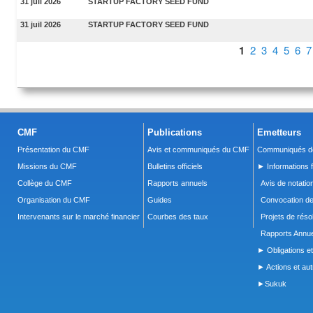
31 juil 2026
STARTUP FACTORY SEED FUND
31 juil 2026
STARTUP FACTORY SEED FUND
Pages
1
2
3
4
5
6
7
CMF
Publications
Emetteurs
Présentation du CMF
Avis et communiqués du CMF
Communiqués de
Missions du CMF
Bulletins officiels
► Informations f
Collège du CMF
Rapports annuels
Avis de notatio
Organisation du CMF
Guides
Convocation d
Intervenants sur le marché financier
Courbes des taux
Projets de réso
Rapports Annue
► Obligations et
► Actions et autr
►Sukuk