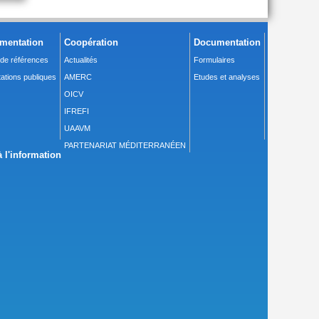
mentation
Coopération
Documentation
 de références
Actualités
Formulaires
ations publiques
AMERC
Etudes et analyses
OICV
IFREFI
UAAVM
PARTENARIAT MÉDITERRANÉEN
 l'information