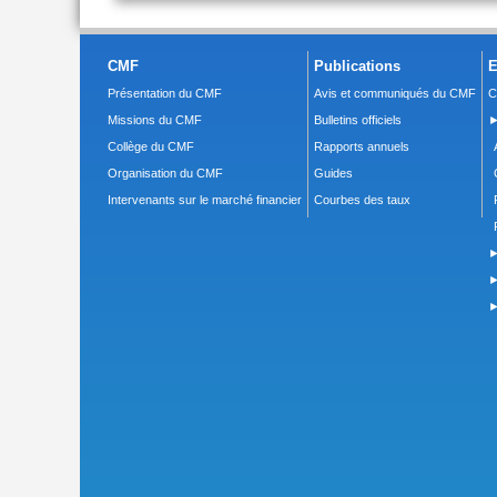
CMF
Publications
E
Présentation du CMF
Avis et communiqués du CMF
C
Missions du CMF
Bulletins officiels
►
Collège du CMF
Rapports annuels
Organisation du CMF
Guides
Intervenants sur le marché financier
Courbes des taux
►
►
►