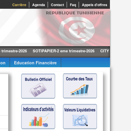
0
Carrière
Agenda
Contact
Faq
Appels d'offres
tre-2026
SOTIPAPIER-2 eme trimestre-2026
CITY CARS-2 eme trimes
ion
Education Financière