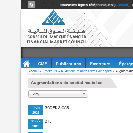
Nouvelles lignes téléphoniques (
Contact
) :
CMF
Publications
Emetteurs
Épargn
Vous êtes ici
Accueil
»
Emetteurs
»
► Actions et autres titres de capital
» Augmentatio
Accès à l'information
Augmentations de capital réalisées
- Any -
4 juin
SODEK SICAR
2026
30 déc
BTL
2025