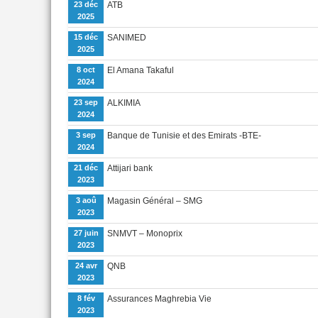
23 déc
ATB
2025
15 déc
SANIMED
2025
8 oct
El Amana Takaful
2024
23 sep
ALKIMIA
2024
3 sep
Banque de Tunisie et des Emirats -BTE-
2024
21 déc
Attijari bank
2023
3 aoû
Magasin Général – SMG
2023
27 juin
SNMVT – Monoprix
2023
24 avr
QNB
2023
8 fév
Assurances Maghrebia Vie
2023