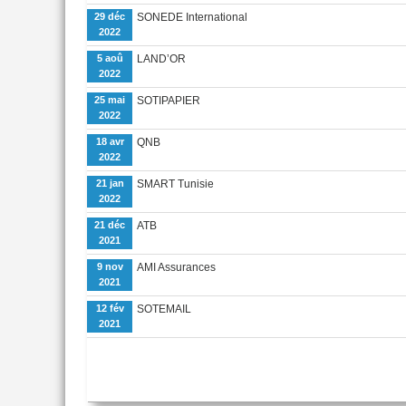
29 déc
SONEDE International
2022
5 aoû
LAND’OR
2022
25 mai
SOTIPAPIER
2022
18 avr
QNB
2022
21 jan
SMART Tunisie
2022
21 déc
ATB
2021
9 nov
AMI Assurances
2021
12 fév
SOTEMAIL
2021
Pages