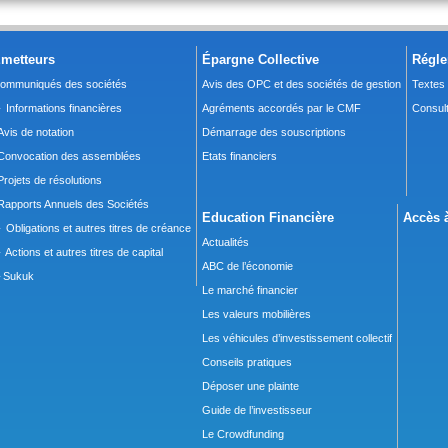
metteurs
Épargne Collective
Régle
ommuniqués des sociétés
Avis des OPC et des sociétés de gestion
Textes
 Informations financières
Agréments accordés par le CMF
Consult
Avis de notation
Démarrage des souscriptions
Convocation des assemblées
Etats financiers
Projets de résolutions
Rapports Annuels des Sociétés
Education Financière
Accès à
 Obligations et autres titres de créance
Actualités
 Actions et autres titres de capital
ABC de l’économie
Sukuk
Le marché financier
Les valeurs mobilières
Les véhicules d’investissement collectif
Conseils pratiques
Déposer une plainte
Guide de l’investisseur
Le Crowdfunding