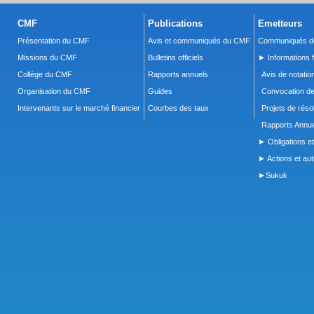
CMF
Publications
Emetteurs
Présentation du CMF
Avis et communiqués du CMF
Communiqués de
Missions du CMF
Bulletins officiels
► Informations f
Collège du CMF
Rapports annuels
Avis de notatio
Organisation du CMF
Guides
Convocation d
Intervenants sur le marché financier
Courbes des taux
Projets de réso
Rapports Annue
► Obligations et
► Actions et autr
►Sukuk