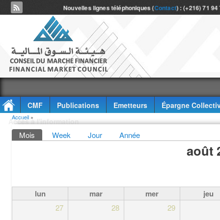
Nouvelles lignes téléphoniques (
Contact
) : (+216) 71 94
CMF
Publications
Emetteurs
Épargne Collecti
Vous êtes ici
Accueil
»
Accès à l'information
Onglets principaux
Mois
(onglet actif)
Week
Jour
Année
août 
lun
mar
mer
jeu
27
28
29