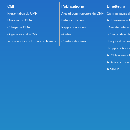
CMF
Publications
Emetteurs
Présentation du CMF
Avis et communiqués du CMF
Communiqués de
Missions du CMF
Bulletins officiels
► Informations f
Collège du CMF
Rapports annuels
Avis de notatio
Organisation du CMF
Guides
Convocation d
Intervenants sur le marché financier
Courbes des taux
Projets de réso
Rapports Annue
► Obligations et
► Actions et autr
►Sukuk