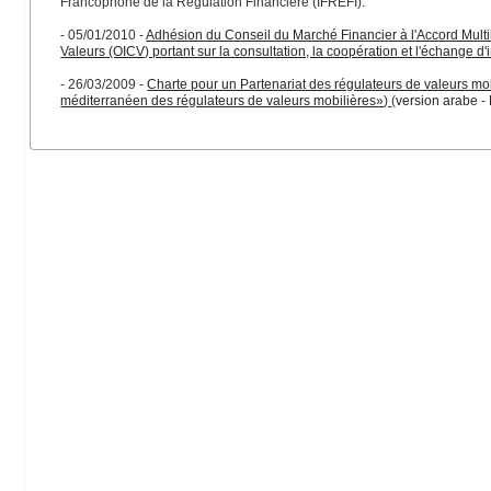
Francophone de la Régulation Financière (IFREFI).
- 05/01/2010 -
Adhésion du Conseil du Marché Financier à l'Accord Multi
Valeurs (OICV) portant sur la consultation, la coopération et l'échange d'
- 26/03/2009 -
Charte pour un Partenariat des régulateurs de valeurs mob
méditerranéen des régulateurs de valeurs mobilières»
)
(
version arabe
-