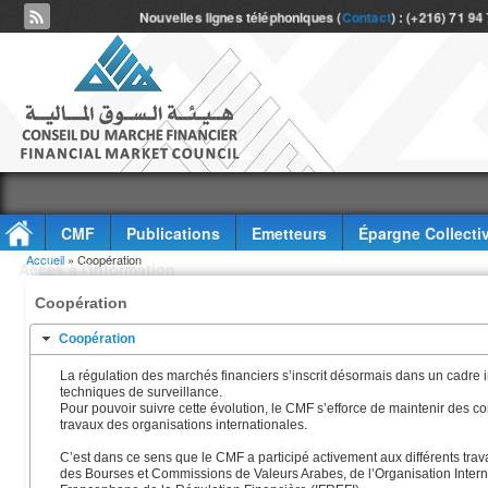
Nouvelles lignes téléphoniques (
Contact
) : (+216) 71 94
CMF
Publications
Emetteurs
Épargne Collecti
Vous êtes ici
Accueil
» Coopération
Accès à l'information
Coopération
Coopération
La régulation des marchés financiers s’inscrit désormais dans un cadre 
techniques de surveillance.
Pour pouvoir suivre cette évolution, le CMF s’efforce de maintenir des co
travaux des organisations internationales.
C’est dans ce sens que le CMF a participé activement aux différents tra
des Bourses et Commissions de Valeurs Arabes, de l’Organisation Interna