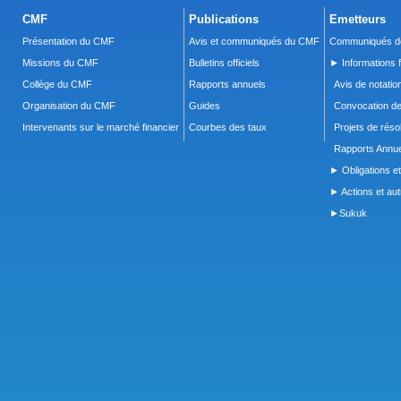
CMF
Publications
Emetteurs
Présentation du CMF
Avis et communiqués du CMF
Communiqués de
Missions du CMF
Bulletins officiels
► Informations f
Collège du CMF
Rapports annuels
Avis de notatio
Organisation du CMF
Guides
Convocation d
Intervenants sur le marché financier
Courbes des taux
Projets de réso
Rapports Annue
► Obligations et
► Actions et autr
►Sukuk