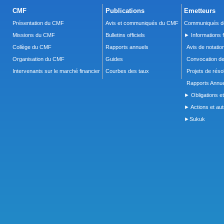
CMF
Publications
Emetteurs
Présentation du CMF
Avis et communiqués du CMF
Communiqués de
Missions du CMF
Bulletins officiels
► Informations f
Collège du CMF
Rapports annuels
Avis de notatio
Organisation du CMF
Guides
Convocation d
Intervenants sur le marché financier
Courbes des taux
Projets de réso
Rapports Annue
► Obligations et
► Actions et autr
►Sukuk