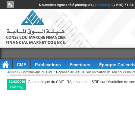
Nouvelles lignes téléphoniques (
Contact
) : (+216) 71 94
CMF
Publications
Emetteurs
Épargne Collecti
Vous êtes ici
Accueil
» Communiqué du CMF : Réponse de la STIP sur l’évolution de son cours bour
Accès à l'information
19/03/2010
Communiqué du CMF : Réponse de la STIP sur l’évolution de so
(All day)