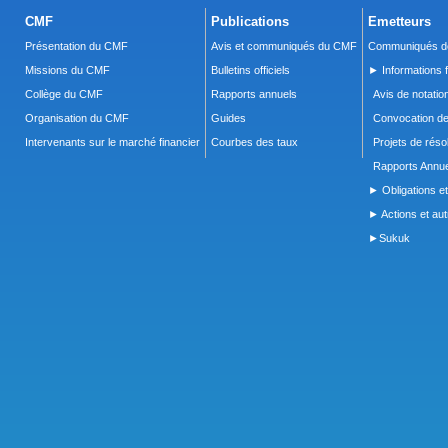
CMF
Publications
Emetteurs
Présentation du CMF
Avis et communiqués du CMF
Communiqués de
Missions du CMF
Bulletins officiels
► Informations f
Collège du CMF
Rapports annuels
Avis de notatio
Organisation du CMF
Guides
Convocation d
Intervenants sur le marché financier
Courbes des taux
Projets de réso
Rapports Annue
► Obligations et
► Actions et autr
►Sukuk