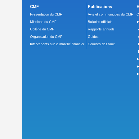
CMF
Publications
E
Présentation du CMF
Avis et communiqués du CMF
C
Missions du CMF
Bulletins officiels
►
Collège du CMF
Rapports annuels
Organisation du CMF
Guides
Intervenants sur le marché financier
Courbes des taux
►
►
►