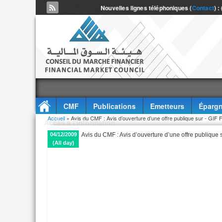
Nouvelles lignes téléphoniques (
Contact
) :
CMF
Publications
Emetteurs
Épargn
Vous êtes ici
Accueil
» Avis du CMF : Avis d’ouverture d’une offre publique sur - GIF
Accès à l'information
04/12/2009
Avis du CMF : Avis d’ouverture d’une offre publique 
(All day)