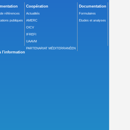
mentation
Coopération
Documentation
 de références
Actualités
Formulaires
ations publiques
AMERC
Etudes et analyses
OICV
IFREFI
UAAVM
PARTENARIAT MÉDITERRANÉEN
 l'information