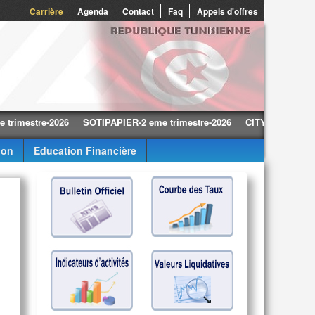
Carrière
Agenda
Contact
Faq
Appels d'offres
stre-2026
SOTIPAPIER-2 eme trimestre-2026
CITY CARS-2 eme trime
ion
Education Financière