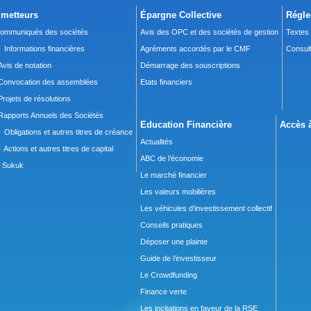
metteurs
Épargne Collective
Régle
ommuniqués des sociétés
Avis des OPC et des sociétés de gestion
Textes
 Informations financières
Agréments accordés par le CMF
Consult
Avis de notation
Démarrage des souscriptions
Convocation des assemblées
Etats financiers
Projets de résolutions
Rapports Annuels des Sociétés
Education Financière
Accès à
 Obligations et autres titres de créance
Actualités
 Actions et autres titres de capital
ABC de l’économie
Sukuk
Le marché financier
Les valeurs mobilières
Les véhicules d’investissement collectif
Conseils pratiques
Déposer une plainte
Guide de l’investisseur
Le Crowdfunding
Finance verte
Les incitations en faveur de la RSE