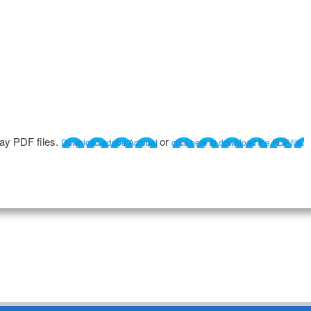
lay PDF files.
or
Download adobe Acrobat
click here to download the PDF file.