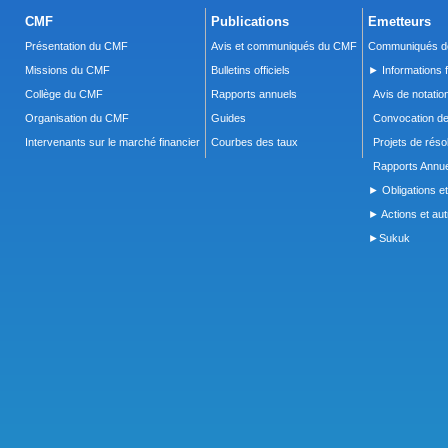
CMF
Publications
Emetteurs
Présentation du CMF
Avis et communiqués du CMF
Communiqués de
Missions du CMF
Bulletins officiels
► Informations f
Collège du CMF
Rapports annuels
Avis de notatio
Organisation du CMF
Guides
Convocation d
Intervenants sur le marché financier
Courbes des taux
Projets de réso
Rapports Annue
► Obligations et
► Actions et autr
►Sukuk