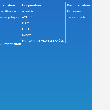
mentation
Coopération
Documentation
 de références
Actualités
Formulaires
ations publiques
AMERC
Etudes et analyses
OICV
IFREFI
UAAVM
PARTENARIAT MÉDITERRANÉEN
 l'information