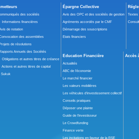
metteurs
Épargne Collective
Régle
ommuniqués des sociétés
Avis des OPC et des sociétés de gestion
Textes
 Informations financières
Agréments accordés par le CMF
Consult
Avis de notation
Démarrage des souscriptions
Convocation des assemblées
Etats financiers
Projets de résolutions
Rapports Annuels des Sociétés
Education Financière
Accès à
 Obligations et autres titres de créance
Actualités
 Actions et autres titres de capital
ABC de l’économie
Sukuk
Le marché financier
Les valeurs mobilières
Les véhicules d’investissement collectif
Conseils pratiques
Déposer une plainte
Guide de l’investisseur
Le Crowdfunding
Finance verte
Les incitations en faveur de la RSE