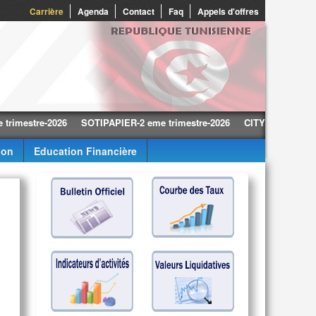
0
Carrière
Agenda
Contact
Faq
Appels d'offres
tre-2026
SOTIPAPIER-2 eme trimestre-2026
CITY CARS-2 eme trime
ion
Education Financière