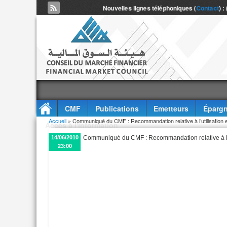
Nouvelles lignes téléphoniques (
Contact
) :
CMF
Publications
Emetteurs
Épargn
Vous êtes ici
Accueil
» Communiqué du CMF : Recommandation relative à l’utilisation et 
Accès à l'information
14/06/2010
Communiqué du CMF : Recommandation relative à l’uti
23:00