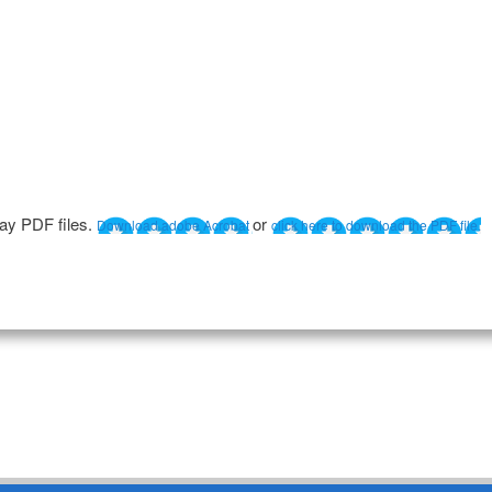
lay PDF files.
or
Download adobe Acrobat
click here to download the PDF file.