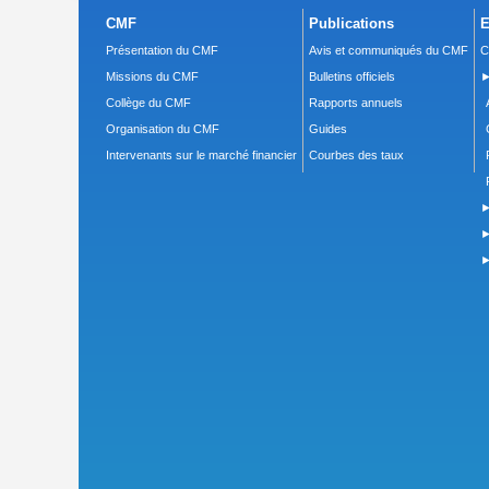
CMF
Publications
E
Présentation du CMF
Avis et communiqués du CMF
C
Missions du CMF
Bulletins officiels
►
Collège du CMF
Rapports annuels
Organisation du CMF
Guides
Intervenants sur le marché financier
Courbes des taux
►
►
►