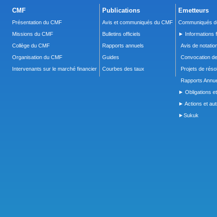
CMF
Publications
Emetteurs
Présentation du CMF
Avis et communiqués du CMF
Communiqués de
Missions du CMF
Bulletins officiels
► Informations f
Collège du CMF
Rapports annuels
Avis de notatio
Organisation du CMF
Guides
Convocation d
Intervenants sur le marché financier
Courbes des taux
Projets de réso
Rapports Annue
► Obligations et
► Actions et autr
►Sukuk