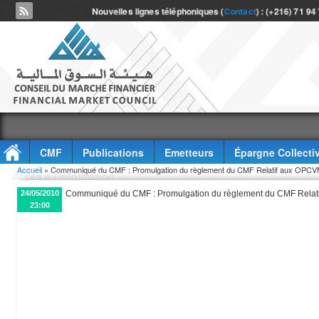
Nouvelles lignes téléphoniques (
Contact
) : (+216) 71 94
CMF
Publications
Emetteurs
Épargne Collecti
Vous êtes ici
Accueil
» Communiqué du CMF : Promulgation du règlement du CMF Relatif aux OPCVM 
Accès à l'information
24/05/2010
Communiqué du CMF : Promulgation du règlement du CMF Relatif
23:00