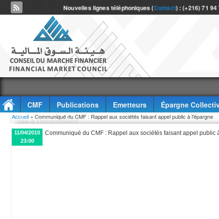
Nouvelles lignes téléphoniques (
Contact
) : (+216) 71 94
CMF
Publications
Emetteurs
Épargne Collecti
Vous êtes ici
Accueil
» Communiqué du CMF : Rappel aux sociétés faisant appel public à l'épargne
Accès à l'information
11/04/2010
Communiqué du CMF : Rappel aux sociétés faisant appel public à
23:00