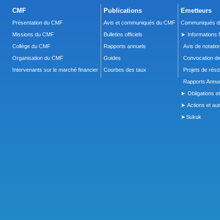
CMF
Publications
Emetteurs
Présentation du CMF
Avis et communiqués du CMF
Communiqués de
Missions du CMF
Bulletins officiels
► Informations f
Collège du CMF
Rapports annuels
Avis de notatio
Organisation du CMF
Guides
Convocation d
Intervenants sur le marché financier
Courbes des taux
Projets de réso
Rapports Annue
► Obligations et
► Actions et autr
►Sukuk