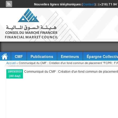
Nouvelles lignes téléphoniques (
Contact
) : (+216) 71 94
CMF
Publications
Emetteurs
Épargne Collecti
Vous êtes ici
Accueil
» Communiqué du CMF : Création d'un fond commun de placement "FCPR : F.
Accès à l'information
18/03/2010
Communiqué du CMF : Création d'un fond commun de placement
(All day)