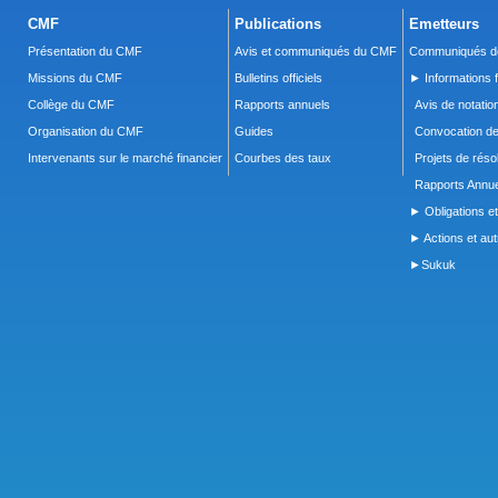
CMF
Publications
Emetteurs
Présentation du CMF
Avis et communiqués du CMF
Communiqués de
Missions du CMF
Bulletins officiels
► Informations f
Collège du CMF
Rapports annuels
Avis de notatio
Organisation du CMF
Guides
Convocation d
Intervenants sur le marché financier
Courbes des taux
Projets de réso
Rapports Annue
► Obligations et
► Actions et autr
►Sukuk