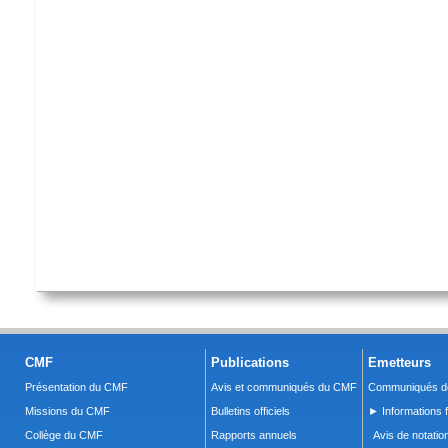
CMF
Publications
Emetteurs
Présentation du CMF
Avis et communiqués du CMF
Communiqués de
Missions du CMF
Bulletins officiels
► Informations f
Collège du CMF
Rapports annuels
Avis de notatio