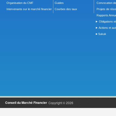
Organisation du CMF
Guides
Convocation d
Intervenants sur le marché financier
Courbes des taux
Projets de réso
Rapports Annue
► Obligations et
► Actions et autr
►Sukuk
Conseil du Marché Financier
Copyright © 2026