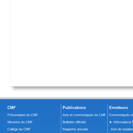
CMF
Publications
Emetteurs
Présentation du CMF
Avis et communiqués du CMF
Communiqués de
Missions du CMF
Bulletins officiels
► Informations f
Collège du CMF
Rapports annuels
Avis de notatio