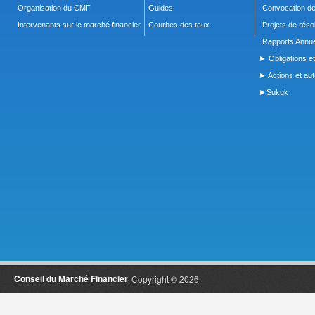
Organisation du CMF
Guides
Convocation d
Intervenants sur le marché financier
Courbes des taux
Projets de réso
Rapports Annue
► Obligations et
► Actions et autr
►Sukuk
Conseil du Marché Financier
Copyright © 2026