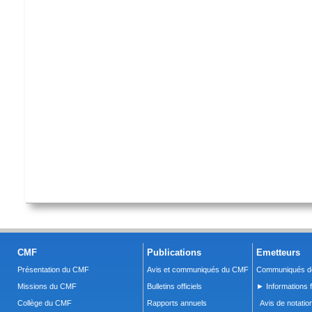
CMF
Publications
Emetteurs
Présentation du CMF
Avis et communiqués du CMF
Communiqués de
Missions du CMF
Bulletins officiels
► Informations f
Collège du CMF
Rapports annuels
Avis de notatio