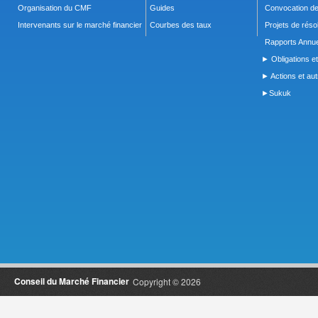
Organisation du CMF
Guides
Convocation d
Intervenants sur le marché financier
Courbes des taux
Projets de réso
Rapports Annue
► Obligations et
► Actions et autr
►Sukuk
Conseil du Marché Financier
Copyright © 2026