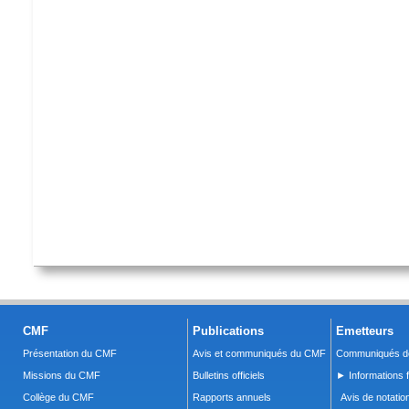
CMF
Publications
Emetteurs
Présentation du CMF
Avis et communiqués du CMF
Communiqués de
Missions du CMF
Bulletins officiels
► Informations f
Collège du CMF
Rapports annuels
Avis de notatio