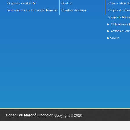
Organisation du CMF
Guides
Convocation d
Intervenants sur le marché financier
Courbes des taux
Projets de réso
Rapports Annue
► Obligations et
► Actions et autr
►Sukuk
Conseil du Marché Financier
Copyright © 2026