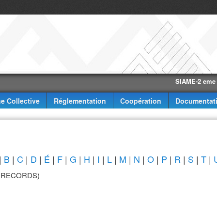
SIAME-2 eme trimes
e Collective
Réglementation
Coopération
Documentat
|
B
|
C
|
D
|
É
|
F
|
G
|
H
|
I
|
L
|
M
|
N
|
O
|
P
|
R
|
S
|
T
|
L RECORDS)