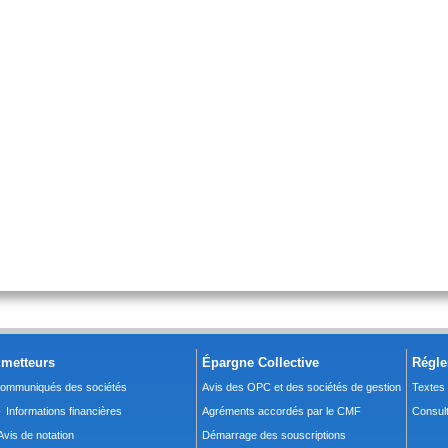
metteurs
Épargne Collective
Régle
ommuniqués des sociétés
Avis des OPC et des sociétés de gestion
Textes
 Informations financières
Agréments accordés par le CMF
Consult
Avis de notation
Démarrage des souscriptions