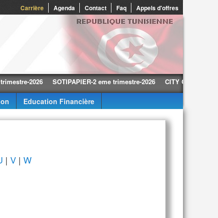
Carrière
Agenda
Contact
Faq
Appels d'offres
tre-2026
SOTIPAPIER-2 eme trimestre-2026
CITY CARS-2 eme trime
ion
Education Financière
U
|
V
|
W