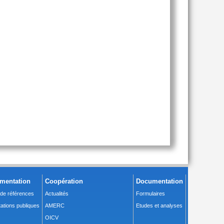
mentation
Coopération
Documentation
 de références
Actualités
Formulaires
ations publiques
AMERC
Etudes et analyses
OICV