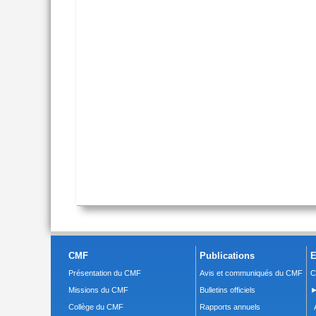
CMF
Publications
E
Présentation du CMF
Avis et communiqués du CMF
C
Missions du CMF
Bulletins officiels
►
Collège du CMF
Rapports annuels