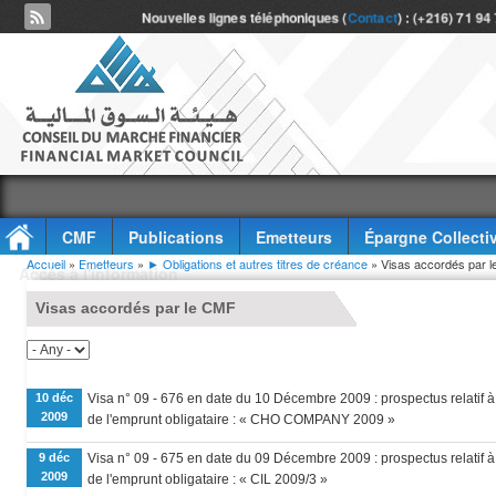
Nouvelles lignes téléphoniques (
Contact
) : (+216) 71 94
CMF
Publications
Emetteurs
Épargne Collecti
Vous êtes ici
Accueil
»
Emetteurs
»
► Obligations et autres titres de créance
» Visas accordés par 
Accès à l'information
Visas accordés par le CMF
10 déc
Visa n° 09 - 676 en date du 10 Décembre 2009 : prospectus relatif à 
2009
de l'emprunt obligataire : « CHO COMPANY 2009 »
9 déc
Visa n° 09 - 675 en date du 09 Décembre 2009 : prospectus relatif à 
2009
de l'emprunt obligataire : « CIL 2009/3 »