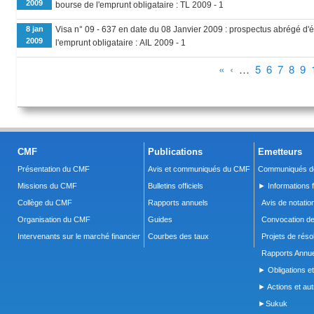
2009
bourse de l'emprunt obligataire : TL 2009 - 1
8 jan
Visa n° 09 - 637 en date du 08 Janvier 2009 : prospectus abrégé d'é
2009
l'emprunt obligataire : AIL 2009 - 1
Pages
«
‹
…
5
6
7
8
9
CMF
Publications
Emetteurs
Présentation du CMF
Avis et communiqués du CMF
Communiqués de
Missions du CMF
Bulletins officiels
► Informations f
Collège du CMF
Rapports annuels
Avis de notatio
Organisation du CMF
Guides
Convocation d
Intervenants sur le marché financier
Courbes des taux
Projets de réso
Rapports Annue
► Obligations et
► Actions et autr
►Sukuk