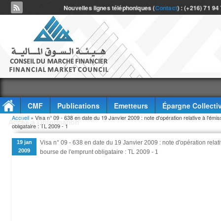
Nouvelles lignes téléphoniques (
Contact
) : (+216) 71 94
CMF
Publications
Emetteurs
Épargne Collecti
Vous êtes ici
Accueil
» Visa n° 09 - 638 en date du 19 Janvier 2009 : note d'opération relative à l'émis
Accès à l'information
obligataire : TL 2009 - 1
19 jan
Visa n° 09 - 638 en date du 19 Janvier 2009 : note d'opération relati
2009
bourse de l'emprunt obligataire : TL 2009 - 1