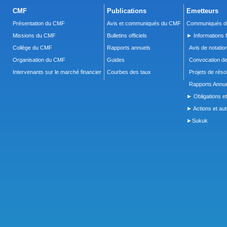
CMF
Publications
Emetteurs
Présentation du CMF
Avis et communiqués du CMF
Communiqués de
Missions du CMF
Bulletins officiels
► Informations f
Collège du CMF
Rapports annuels
Avis de notatio
Organisation du CMF
Guides
Convocation d
Intervenants sur le marché financier
Courbes des taux
Projets de réso
Rapports Annue
► Obligations et
► Actions et autr
►Sukuk