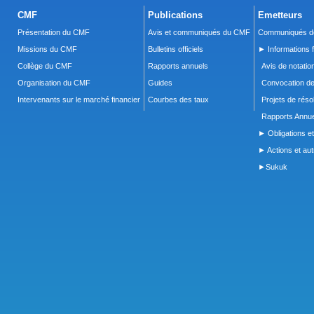
CMF
Publications
Emetteurs
Présentation du CMF
Avis et communiqués du CMF
Communiqués de
Missions du CMF
Bulletins officiels
► Informations f
Collège du CMF
Rapports annuels
Avis de notatio
Organisation du CMF
Guides
Convocation d
Intervenants sur le marché financier
Courbes des taux
Projets de réso
Rapports Annue
► Obligations et
► Actions et autr
►Sukuk