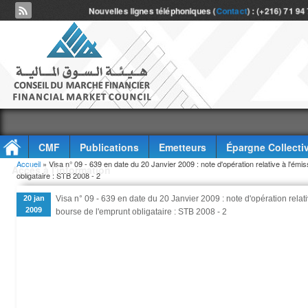
Nouvelles lignes téléphoniques (
Contact
) : (+216) 71 94
CMF
Publications
Emetteurs
Épargne Collecti
Vous êtes ici
Accueil
» Visa n° 09 - 639 en date du 20 Janvier 2009 : note d'opération relative à l'émis
Accès à l'information
obligataire : STB 2008 - 2
20 jan
Visa n° 09 - 639 en date du 20 Janvier 2009 : note d'opération relati
2009
bourse de l'emprunt obligataire : STB 2008 - 2