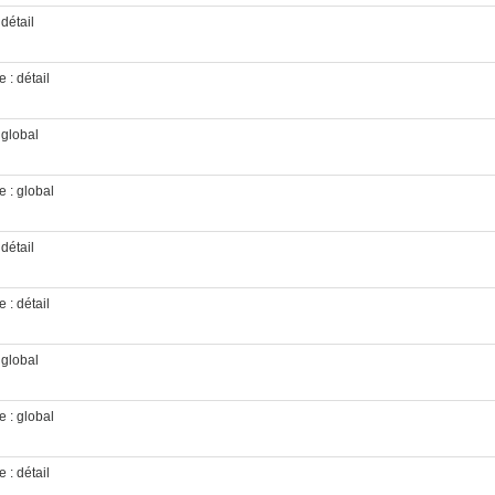
 détail
 : détail
 global
e : global
 détail
 : détail
 global
e : global
 : détail