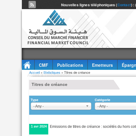
Nouvelles lignes téléphoniques (
Contact
) :
CMF
Publications
Emetteurs
Épargn
Vous êtes ici
Accueil
»
Statistiques
» Titres de créance
Accès à l'information
Titres de créance
Type
Catégorie
- Any -
- Any -
1 avr 2024
Emissions de titres de créance : sociétés du hors cot