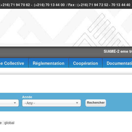
 (+216) 71 94 70 62 - (+216) 70 13 44 00 / Fax : (+216) 71 94 72 52 - 70 13 44 4
SIAME-2 eme trimestre
e Collective
Réglementation
Coopération
Documentat
Année
- Any -
e : global