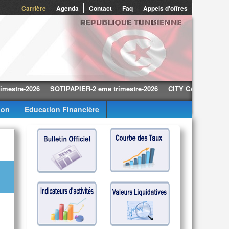
0
Carrière
Agenda
Contact
Faq
Appels d'offres
-2026
SOTIPAPIER-2 eme trimestre-2026
CITY CARS-2 eme trimestre
ion
Education Financière