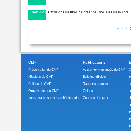
1 nov 2023
Emissions de titres de créance : sociétés de la cote :
Pages
«
‹
1
CMF
Publications
E
Présentation du CMF
Avis et communiqués du CMF
C
Missions du CMF
Bulletins officiels
►
Collège du CMF
Rapports annuels
Organisation du CMF
Guides
Intervenants sur le marché financier
Courbes des taux
►
►
►