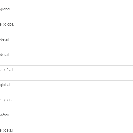
 global
e : global
 détail
 détail
 : détail
 global
e : global
 détail
 : détail