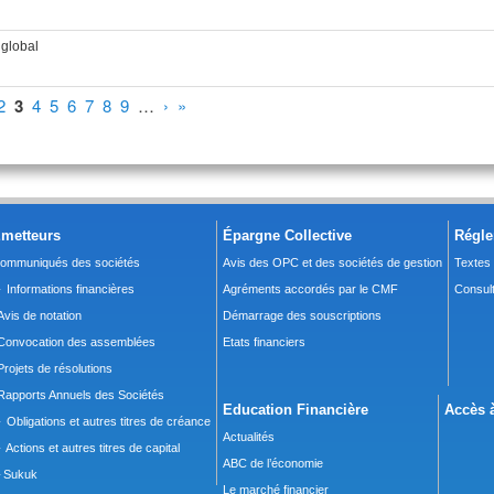
 global
2
3
4
5
6
7
8
9
…
›
»
metteurs
Épargne Collective
Régle
ommuniqués des sociétés
Avis des OPC et des sociétés de gestion
Textes
 Informations financières
Agréments accordés par le CMF
Consult
Avis de notation
Démarrage des souscriptions
Convocation des assemblées
Etats financiers
Projets de résolutions
Rapports Annuels des Sociétés
Education Financière
Accès à
 Obligations et autres titres de créance
Actualités
 Actions et autres titres de capital
ABC de l’économie
Sukuk
Le marché financier