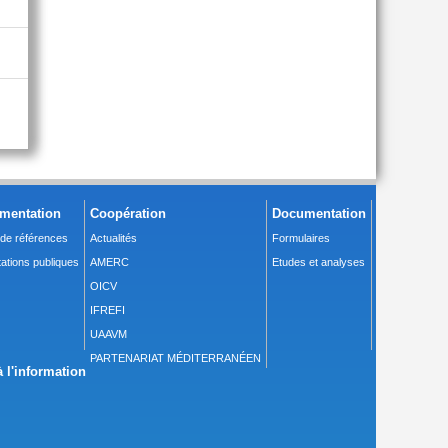
mentation
Coopération
Documentation
 de références
Actualités
Formulaires
ations publiques
AMERC
Etudes et analyses
OICV
IFREFI
UAAVM
PARTENARIAT MÉDITERRANÉEN
 l'information