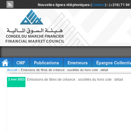
Nouvelles lignes téléphoniques (
Contact
) : (+216) 71 94
CMF
Publications
Emetteurs
Épargne Collecti
Vous êtes ici
Accueil
» Emissions de titres de créance : sociétés du hors cote : détail
Accès à l'information
1 nov 2023
Emissions de titres de créance : sociétés du hors cote : détail