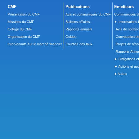
CMF
Publications
Emetteurs
Présentation du CMF
Avis et communiqués du CMF
Communiqués de
Missions du CMF
Bulletins officiels
► Informations f
Collège du CMF
Rapports annuels
Avis de notatio
Organisation du CMF
Guides
Convocation d
Intervenants sur le marché financier
Courbes des taux
Projets de réso
Rapports Annue
► Obligations et
► Actions et autr
►Sukuk