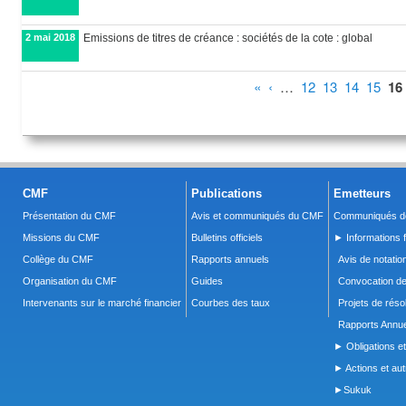
2 mai 2018
Emissions de titres de créance : sociétés de la cote : global
Pages
«
‹
…
12
13
14
15
16
CMF
Publications
Emetteurs
Présentation du CMF
Avis et communiqués du CMF
Communiqués de
Missions du CMF
Bulletins officiels
► Informations f
Collège du CMF
Rapports annuels
Avis de notatio
Organisation du CMF
Guides
Convocation d
Intervenants sur le marché financier
Courbes des taux
Projets de réso
Rapports Annue
► Obligations et
► Actions et autr
►Sukuk