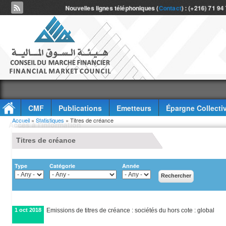
Nouvelles lignes téléphoniques (
Contact
) : (+216) 71 94
CMF
Publications
Emetteurs
Épargne Collecti
Vous êtes ici
Accueil
»
Statistiques
» Titres de créance
Accès à l'information
Titres de créance
Type
Catégorie
Année
1 oct 2018
Emissions de titres de créance : sociétés du hors cote : global