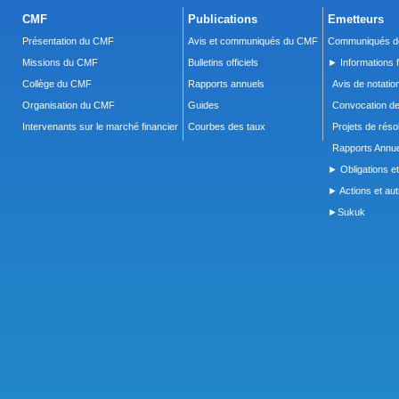
CMF
Publications
Emetteurs
Présentation du CMF
Avis et communiqués du CMF
Communiqués de
Missions du CMF
Bulletins officiels
► Informations f
Collège du CMF
Rapports annuels
Avis de notatio
Organisation du CMF
Guides
Convocation d
Intervenants sur le marché financier
Courbes des taux
Projets de réso
Rapports Annue
► Obligations et
► Actions et autr
►Sukuk