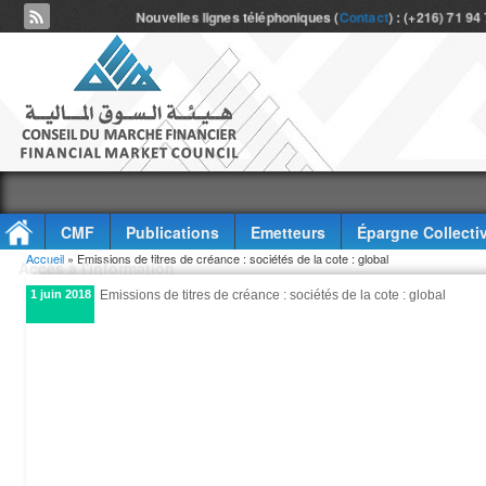
Nouvelles lignes téléphoniques (
Contact
) : (+216) 71 94
CMF
Publications
Emetteurs
Épargne Collecti
Vous êtes ici
Accueil
» Emissions de titres de créance : sociétés de la cote : global
Accès à l'information
1 juin 2018
Emissions de titres de créance : sociétés de la cote : global