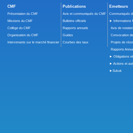
CMF
Publications
Emetteurs
Présentation du CMF
Avis et communiqués du CMF
Communiqués de
Missions du CMF
Bulletins officiels
► Informations f
Collège du CMF
Rapports annuels
Avis de notatio
Organisation du CMF
Guides
Convocation d
Intervenants sur le marché financier
Courbes des taux
Projets de réso
Rapports Annue
► Obligations et
► Actions et autr
►Sukuk