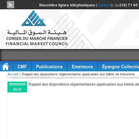
Nouvelles lignes téléphoniques (
Contact
) : (+216) 71 94
CMF
Publications
Emetteurs
Épargne Collecti
Vous êtes ici
Accueil
» Rappel des dispositions réglementaires applicables aux billets de trésorerie
Accès à l'information
06/05/2025
Rappel des dispositions réglementaires applicables aux billets de
16:27