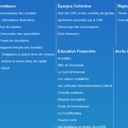
metteurs
Épargne Collective
Régle
ommuniqués des sociétés
Avis des OPC et des sociétés de gestion
Textes
 Informations financières
Agréments accordés par le CMF
Consult
Avis de notation
Démarrage des souscriptions
Convocation des assemblées
Etats financiers
Projets de résolutions
Rapports Annuels des Sociétés
Education Financière
Accès à
 Obligations et autres titres de créance
Actualités
 Actions et autres titres de capital
ABC de l’économie
Sukuk
Le marché financier
Les valeurs mobilières
Les véhicules d’investissement collectif
Conseils pratiques
Déposer une plainte
Guide de l’investisseur
Le Crowdfunding
Finance verte
Les incitations en faveur de la RSE