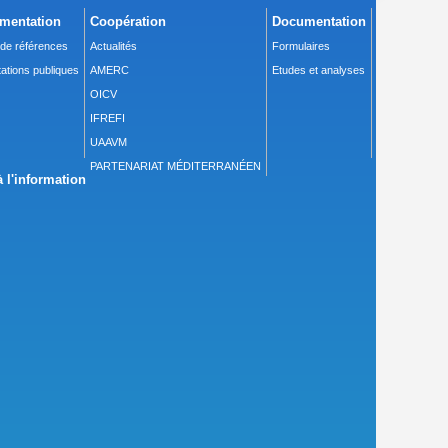
mentation
Coopération
Documentation
 de références
Actualités
Formulaires
ations publiques
AMERC
Etudes et analyses
OICV
IFREFI
UAAVM
PARTENARIAT MÉDITERRANÉEN
 l'information