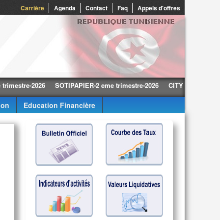
0
Carrière
Agenda
Contact
Faq
Appels d'offres
tre-2026
SOTIPAPIER-2 eme trimestre-2026
CITY CARS-2 eme trime
ion
Education Financière