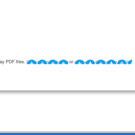
lay PDF files.
or
Download adobe Acrobat
click here to download the PDF file.