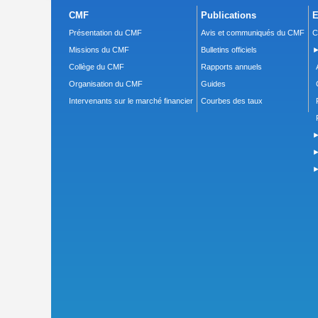
CMF
Publications
E
Présentation du CMF
Avis et communiqués du CMF
C
Missions du CMF
Bulletins officiels
►
Collège du CMF
Rapports annuels
Organisation du CMF
Guides
Intervenants sur le marché financier
Courbes des taux
►
►
►