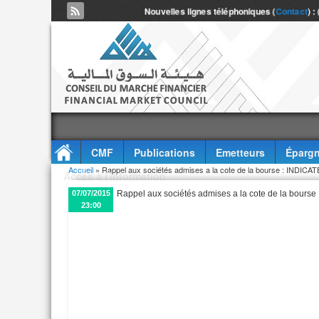
Nouvelles lignes téléphoniques (
Contact
) :
CMF
Publications
Emetteurs
Épargn
Vous êtes ici
Accueil
» Rappel aux sociétés admises a la cote de la bourse : IND
Accès à l'information
07/07/2015
Rappel aux sociétés admises a la cote de la bou
23:00