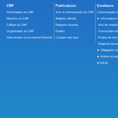
CMF
Publications
Emetteurs
Présentation du CMF
Avis et communiqués du CMF
Communiqués de
Missions du CMF
Bulletins officiels
► Informations f
Collège du CMF
Rapports annuels
Avis de notatio
Organisation du CMF
Guides
Convocation d
Intervenants sur le marché financier
Courbes des taux
Projets de réso
Rapports Annue
► Obligations et
► Actions et autr
►Sukuk