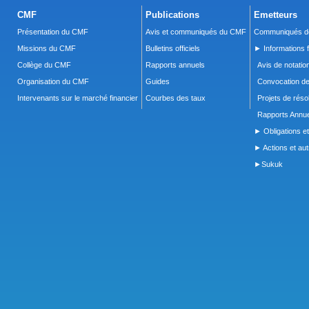
CMF
Publications
Emetteurs
Présentation du CMF
Avis et communiqués du CMF
Communiqués de
Missions du CMF
Bulletins officiels
► Informations f
Collège du CMF
Rapports annuels
Avis de notatio
Organisation du CMF
Guides
Convocation d
Intervenants sur le marché financier
Courbes des taux
Projets de réso
Rapports Annue
► Obligations et
► Actions et autr
►Sukuk