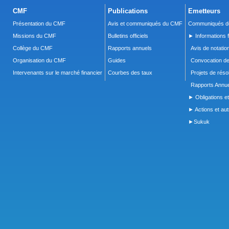
CMF
Publications
Emetteurs
Présentation du CMF
Avis et communiqués du CMF
Communiqués de
Missions du CMF
Bulletins officiels
► Informations f
Collège du CMF
Rapports annuels
Avis de notatio
Organisation du CMF
Guides
Convocation d
Intervenants sur le marché financier
Courbes des taux
Projets de réso
Rapports Annue
► Obligations et
► Actions et autr
►Sukuk