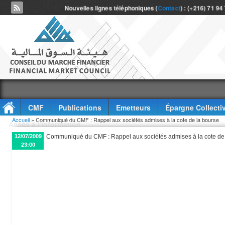
Nouvelles lignes téléphoniques (
Contact
) : (+216) 71 94
CMF
Publications
Emetteurs
Épargne Collecti
Vous êtes ici
Accueil
» Communiqué du CMF : Rappel aux sociétés admises à la cote de la bourse
Accès à l'information
12/07/2009
Communiqué du CMF : Rappel aux sociétés admises à la cote de
23:00