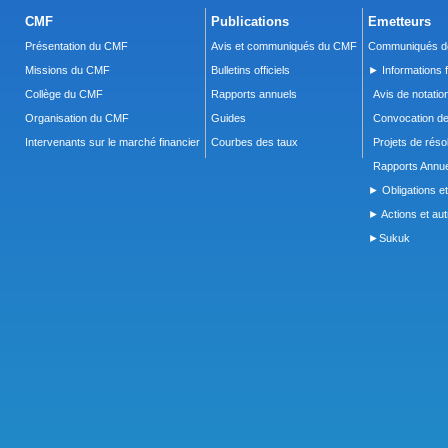
CMF
Publications
Emetteurs
Présentation du CMF
Avis et communiqués du CMF
Communiqués de
Missions du CMF
Bulletins officiels
► Informations f
Collège du CMF
Rapports annuels
Avis de notatio
Organisation du CMF
Guides
Convocation d
Intervenants sur le marché financier
Courbes des taux
Projets de réso
Rapports Annue
► Obligations et
► Actions et autr
►Sukuk