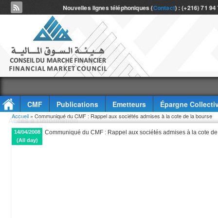
Nouvelles lignes téléphoniques (
Contact
) : (+216) 71 94
CMF
Publications
Emetteurs
Épargne Collecti
Vous êtes ici
Accueil
» Communiqué du CMF : Rappel aux sociétés admises à la cote de la bourse
Accès à l'information
14/04/2008
Communiqué du CMF : Rappel aux sociétés admises à la cote de
(All day)