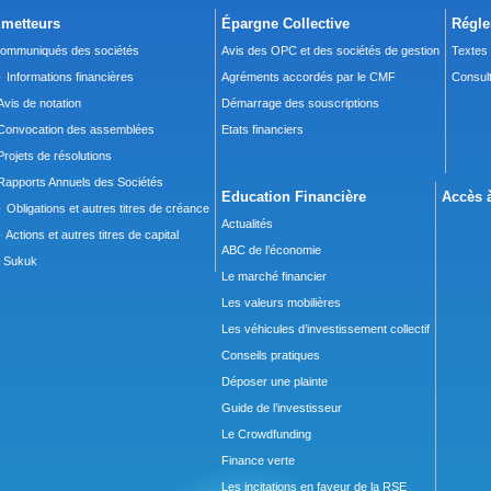
metteurs
Épargne Collective
Régle
ommuniqués des sociétés
Avis des OPC et des sociétés de gestion
Textes
 Informations financières
Agréments accordés par le CMF
Consult
Avis de notation
Démarrage des souscriptions
Convocation des assemblées
Etats financiers
Projets de résolutions
Rapports Annuels des Sociétés
Education Financière
Accès à
 Obligations et autres titres de créance
Actualités
 Actions et autres titres de capital
ABC de l’économie
Sukuk
Le marché financier
Les valeurs mobilières
Les véhicules d’investissement collectif
Conseils pratiques
Déposer une plainte
Guide de l’investisseur
Le Crowdfunding
Finance verte
Les incitations en faveur de la RSE