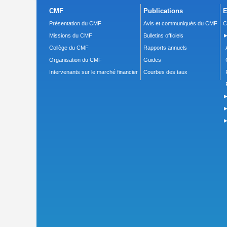
CMF
Publications
E
Présentation du CMF
Avis et communiqués du CMF
C
Missions du CMF
Bulletins officiels
►
Collège du CMF
Rapports annuels
Organisation du CMF
Guides
Intervenants sur le marché financier
Courbes des taux
►
►
►