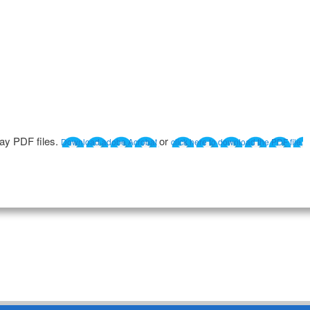
lay PDF files.
or
Download adobe Acrobat
click here to download the PDF file.