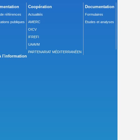
mentation
Coopération
Documentation
 de références
Actualités
Formulaires
ations publiques
AMERC
Etudes et analyses
OICV
IFREFI
UAAVM
PARTENARIAT MÉDITERRANÉEN
 l'information