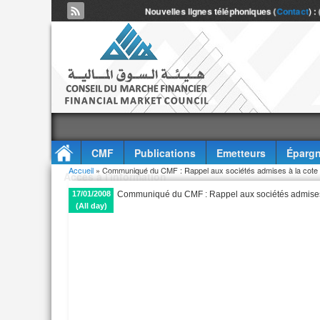
Nouvelles lignes téléphoniques (
Contact
) :
CMF
Publications
Emetteurs
Épargn
Vous êtes ici
Accueil
» Communiqué du CMF : Rappel aux sociétés admises à la cote 
Accès à l'information
17/01/2008
Communiqué du CMF : Rappel aux sociétés admises 
(All day)