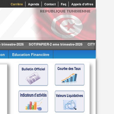
0
Carrière
Agenda
Contact
Faq
Appels d'offres
tre-2026
SOTIPAPIER-2 eme trimestre-2026
CITY CARS-2 eme trime
ion
Education Financière