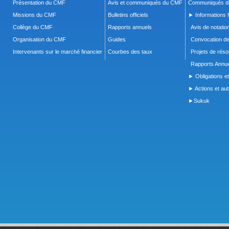
Présentation du CMF
Avis et communiqués du CMF
Communiqués de
Missions du CMF
Bulletins officiels
► Informations f
Collège du CMF
Rapports annuels
Avis de notatio
Organisation du CMF
Guides
Convocation d
Intervenants sur le marché financier
Courbes des taux
Projets de réso
Rapports Annue
► Obligations et
► Actions et autr
►Sukuk