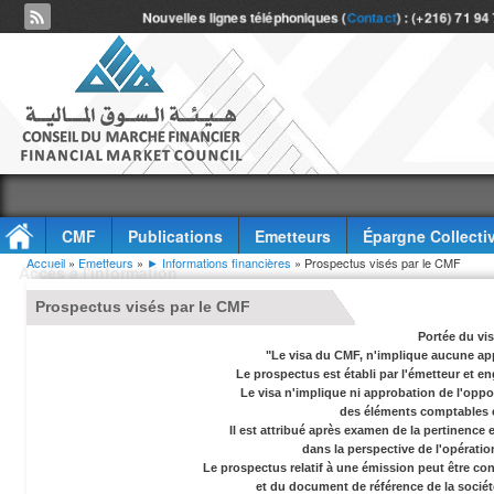
Nouvelles lignes téléphoniques (
Contact
) : (+216) 71 94
CMF
Publications
Emetteurs
Épargne Collecti
Vous êtes ici
Accueil
»
Emetteurs
»
► Informations financières
» Prospectus visés par le CMF
Accès à l'information
Prospectus visés par le CMF
Portée du vi
"Le visa du CMF, n'implique aucune app
Le prospectus est établi par l'émetteur et en
Le visa n'implique ni approbation de l'oppor
des éléments comptables e
Il est attribué après examen de la pertinence
dans la perspective de l'opérati
Le prospectus relatif à une émission peut être co
et du document de référence de la socié