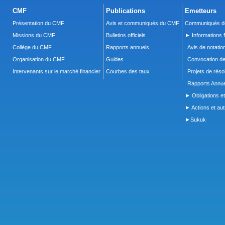
CMF
Publications
Emetteurs
Présentation du CMF
Avis et communiqués du CMF
Communiqués de
Missions du CMF
Bulletins officiels
► Informations f
Collège du CMF
Rapports annuels
Avis de notatio
Organisation du CMF
Guides
Convocation d
Intervenants sur le marché financier
Courbes des taux
Projets de réso
Rapports Annue
► Obligations et
► Actions et autr
►Sukuk