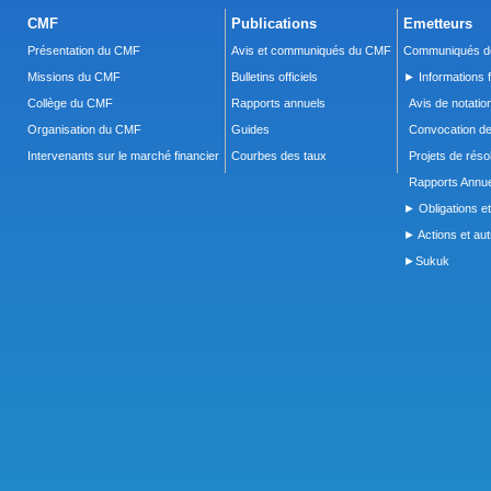
CMF
Publications
Emetteurs
Présentation du CMF
Avis et communiqués du CMF
Communiqués de
Missions du CMF
Bulletins officiels
► Informations f
Collège du CMF
Rapports annuels
Avis de notatio
Organisation du CMF
Guides
Convocation d
Intervenants sur le marché financier
Courbes des taux
Projets de réso
Rapports Annue
► Obligations et
► Actions et autr
►Sukuk