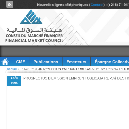
Nouvelles lignes téléphoniques (
Contact
) : (+216) 71 94
CMF
Publications
Emetteurs
Épargne Collecti
Vous êtes ici
Accueil
» PROSPECTUS D'EMISSION EMPRUNT OBLIGATAIRE -Sté DES HOTELS
Accès à l'information
4 fév
PROSPECTUS D'EMISSION EMPRUNT OBLIGATAIRE -Sté DES 
1994