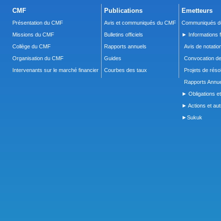
CMF
Publications
Emetteurs
Présentation du CMF
Avis et communiqués du CMF
Communiqués de
Missions du CMF
Bulletins officiels
► Informations f
Collège du CMF
Rapports annuels
Avis de notatio
Organisation du CMF
Guides
Convocation d
Intervenants sur le marché financier
Courbes des taux
Projets de réso
Rapports Annue
► Obligations et
► Actions et autr
►Sukuk