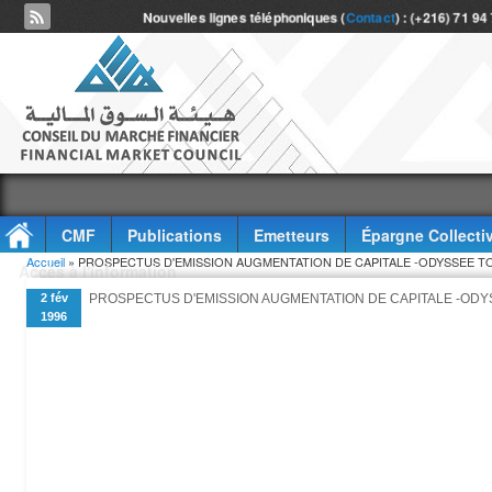
Nouvelles lignes téléphoniques (
Contact
) : (+216) 71 94
CMF
Publications
Emetteurs
Épargne Collecti
Vous êtes ici
Accueil
» PROSPECTUS D'EMISSION AUGMENTATION DE CAPITALE -ODYSSEE TO
Accès à l'information
2 fév
PROSPECTUS D'EMISSION AUGMENTATION DE CAPITALE -ODY
1996