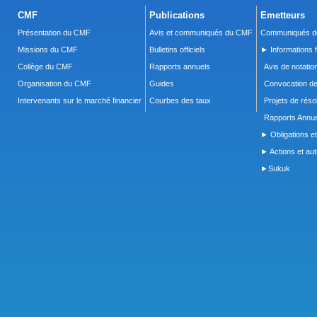
CMF
Publications
Emetteurs
Présentation du CMF
Avis et communiqués du CMF
Communiqués de
Missions du CMF
Bulletins officiels
► Informations f
Collège du CMF
Rapports annuels
Avis de notatio
Organisation du CMF
Guides
Convocation d
Intervenants sur le marché financier
Courbes des taux
Projets de réso
Rapports Annue
► Obligations et
► Actions et autr
►Sukuk