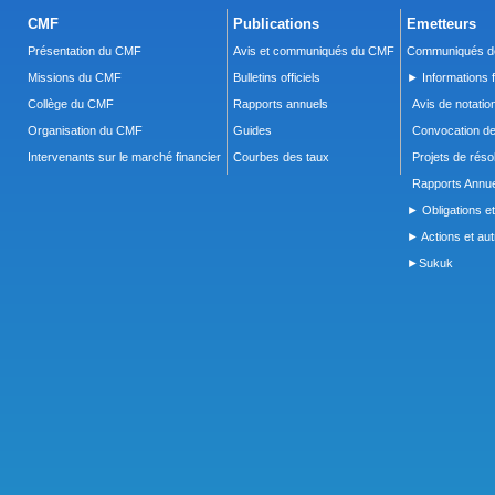
CMF
Publications
Emetteurs
Présentation du CMF
Avis et communiqués du CMF
Communiqués de
Missions du CMF
Bulletins officiels
► Informations f
Collège du CMF
Rapports annuels
Avis de notatio
Organisation du CMF
Guides
Convocation d
Intervenants sur le marché financier
Courbes des taux
Projets de réso
Rapports Annue
► Obligations et
► Actions et autr
►Sukuk