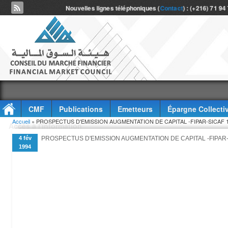
Nouvelles lignes téléphoniques (
Contact
) : (+216) 71 94
CMF
Publications
Emetteurs
Épargne Collecti
Vous êtes ici
Accueil
» PROSPECTUS D'EMISSION AUGMENTATION DE CAPITAL -FIPAR-SICAF 1
Accès à l'information
4 fév
PROSPECTUS D'EMISSION AUGMENTATION DE CAPITAL -FIPAR-
1994