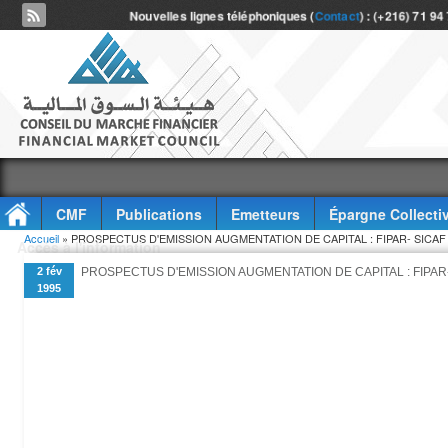
Nouvelles lignes téléphoniques (
Contact
) : (+216) 71 94
CMF
Publications
Emetteurs
Épargne Collecti
Vous êtes ici
Accueil
» PROSPECTUS D'EMISSION AUGMENTATION DE CAPITAL : FIPAR- SICAF
Accès à l'information
2 fév
PROSPECTUS D'EMISSION AUGMENTATION DE CAPITAL : FIPAR
1995