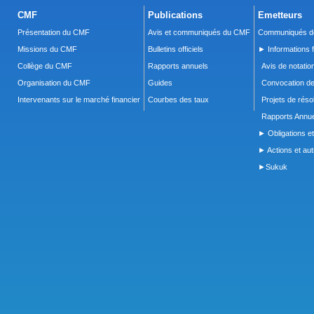
CMF
Publications
Emetteurs
Présentation du CMF
Avis et communiqués du CMF
Communiqués de
Missions du CMF
Bulletins officiels
► Informations f
Collège du CMF
Rapports annuels
Avis de notatio
Organisation du CMF
Guides
Convocation d
Intervenants sur le marché financier
Courbes des taux
Projets de réso
Rapports Annue
► Obligations et
► Actions et autr
►Sukuk