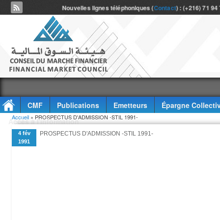
Nouvelles lignes téléphoniques (
Contact
) : (+216) 71 94
CMF
Publications
Emetteurs
Épargne Collecti
Vous êtes ici
Accueil
» PROSPECTUS D'ADMISSION -STIL 1991-
Accès à l'information
4 fév
PROSPECTUS D'ADMISSION -STIL 1991-
1991