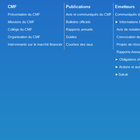
CMF
Publications
Emetteurs
Présentation du CMF
Avis et communiqués du CMF
Communiqués de
Missions du CMF
Bulletins officiels
► Informations f
Collège du CMF
Rapports annuels
Avis de notatio
Organisation du CMF
Guides
Convocation d
Intervenants sur le marché financier
Courbes des taux
Projets de réso
Rapports Annue
► Obligations et
► Actions et autr
►Sukuk