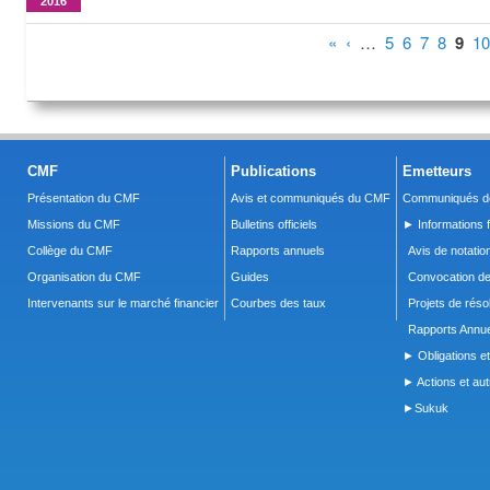
2016
Pages
«
‹
…
5
6
7
8
9
10
CMF
Publications
Emetteurs
Présentation du CMF
Avis et communiqués du CMF
Communiqués de
Missions du CMF
Bulletins officiels
► Informations f
Collège du CMF
Rapports annuels
Avis de notatio
Organisation du CMF
Guides
Convocation d
Intervenants sur le marché financier
Courbes des taux
Projets de réso
Rapports Annue
► Obligations et
► Actions et autr
►Sukuk