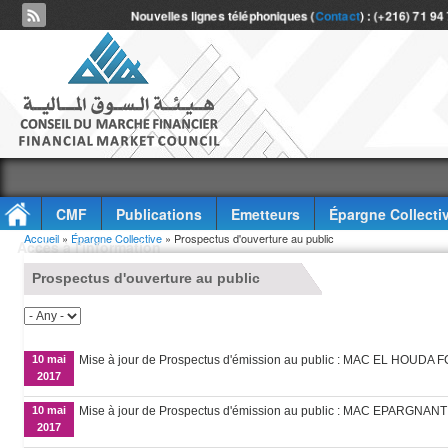
Nouvelles lignes téléphoniques (
Contact
) : (+216) 71 94
CMF
Publications
Emetteurs
Épargne Collecti
Vous êtes ici
Accueil
»
Épargne Collective
» Prospectus d'ouverture au public
Accès à l'information
Prospectus d'ouverture au public
10 mai
Mise à jour de Prospectus d'émission au public : MAC EL HOUDA 
2017
10 mai
Mise à jour de Prospectus d'émission au public : MAC EPARGNAN
2017