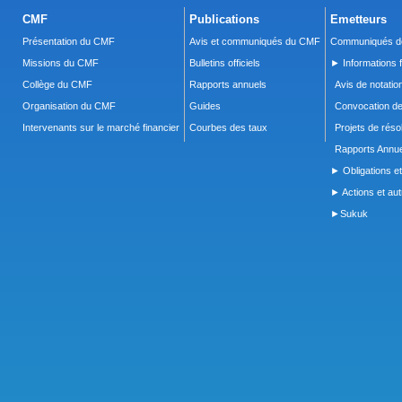
CMF
Publications
Emetteurs
Présentation du CMF
Avis et communiqués du CMF
Communiqués de
Missions du CMF
Bulletins officiels
► Informations f
Collège du CMF
Rapports annuels
Avis de notatio
Organisation du CMF
Guides
Convocation d
Intervenants sur le marché financier
Courbes des taux
Projets de réso
Rapports Annue
► Obligations et
► Actions et autr
►Sukuk