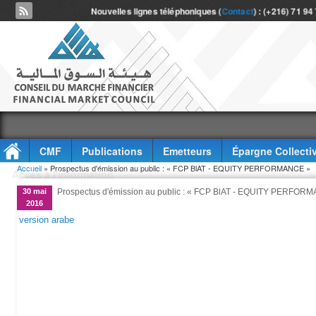
Nouvelles lignes téléphoniques (
Contact
) : (+216) 71 94
CMF
Publications
Emetteurs
Épargne Collecti
Vous êtes ici
Accueil
» Prospectus d'émission au public : « FCP BlAT - EQUITY PERFORMANCE »
Accès à l'information
30 mai
Prospectus d'émission au public : « FCP BlAT - EQUITY PERFOR
2016
version arabe