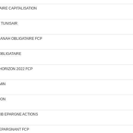
ATAIRE CAPITALISATION
NT TUNISAIR
L AMANAH OBLIGATAIRE FCP
 OBLIGATAIRE
AC HORIZON 2022 FCP
SMIN
TION
L UIB EPARGNE ACTIONS
MAC EPARGNANT FCP