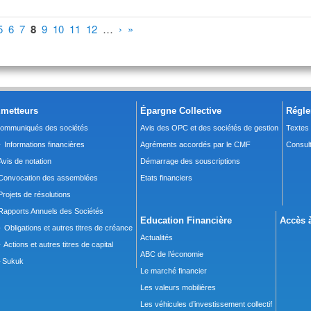
5
6
7
8
9
10
11
12
…
›
»
metteurs
Épargne Collective
Régle
ommuniqués des sociétés
Avis des OPC et des sociétés de gestion
Textes
 Informations financières
Agréments accordés par le CMF
Consult
Avis de notation
Démarrage des souscriptions
Convocation des assemblées
Etats financiers
Projets de résolutions
Rapports Annuels des Sociétés
Education Financière
Accès à
 Obligations et autres titres de créance
Actualités
 Actions et autres titres de capital
ABC de l’économie
Sukuk
Le marché financier
Les valeurs mobilières
Les véhicules d’investissement collectif