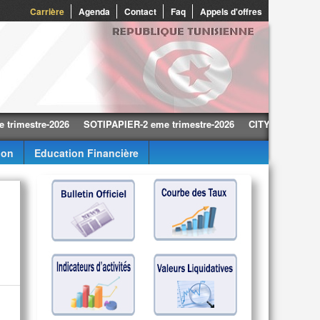
0
Carrière
Agenda
Contact
Faq
Appels d'offres
tre-2026
SOTIPAPIER-2 eme trimestre-2026
CITY CARS-2 eme trime
ion
Education Financière