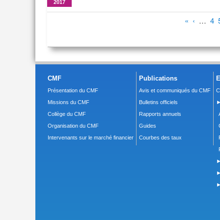
2017
Pages
«
‹
…
4
CMF
Publications
E
Présentation du CMF
Avis et communiqués du CMF
C
Missions du CMF
Bulletins officiels
►
Collège du CMF
Rapports annuels
Organisation du CMF
Guides
Intervenants sur le marché financier
Courbes des taux
►
►
►