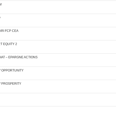
IM
D
IJARI FCP CEA
ART EQUITY 2
CP BIAT – EPARGNE ACTIONS
ICAV OPPORTUNITY
ICAV PROSPERITY