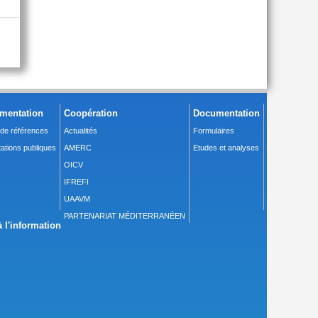
mentation
Coopération
Documentation
 de références
Actualités
Formulaires
ations publiques
AMERC
Etudes et analyses
OICV
IFREFI
UAAVM
PARTENARIAT MÉDITERRANÉEN
 l'information