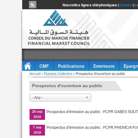
Nouvelles lignes téléphoniques (
Contact
) :
CMF
Publications
Emetteurs
Épargn
Vous êtes ici
Accueil
»
Épargne Collective
» Prospectus d'ouverture au public
Accès à l'information
Prospectus d'ouverture au public
- Any -
28 sep
Prospectus d'émission au public : FCPR GABES SOU
2018
7 sep
Prospectus d'émission au public : FCPR PHENICIA FU
2018