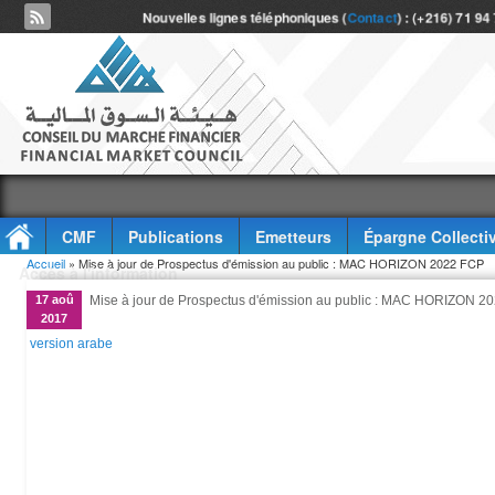
Nouvelles lignes téléphoniques (
Contact
) : (+216) 71 94
CMF
Publications
Emetteurs
Épargne Collecti
Vous êtes ici
Accueil
» Mise à jour de Prospectus d'émission au public : MAC HORIZON 2022 FCP
Accès à l'information
17 aoû
Mise à jour de Prospectus d'émission au public : MAC HORIZON 2
2017
version arabe