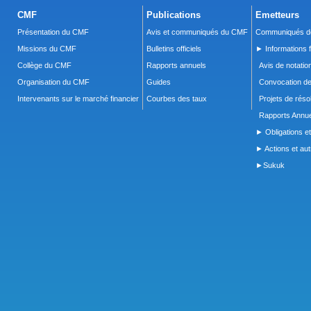
CMF
Publications
Emetteurs
Présentation du CMF
Avis et communiqués du CMF
Communiqués de
Missions du CMF
Bulletins officiels
► Informations f
Collège du CMF
Rapports annuels
Avis de notatio
Organisation du CMF
Guides
Convocation d
Intervenants sur le marché financier
Courbes des taux
Projets de réso
Rapports Annue
► Obligations et
► Actions et autr
►Sukuk