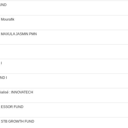
FUND
 Mourafik
FCPR MAXULA JASMIN PMN
 I
UND I
cialisé : INNOVATECH
CPR ESSOR FUND
FCPR STB GROWTH FUND