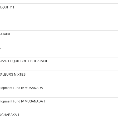
E EQUITY 1
IGATAIRE
A
FCP SMART EQUILIBRE OBLIGATAIRE
CP VALEURS MIXTES
evelopment Fund IV MUSANADA
velopment Fund IV MUSANADA II
OUCHARAKA II