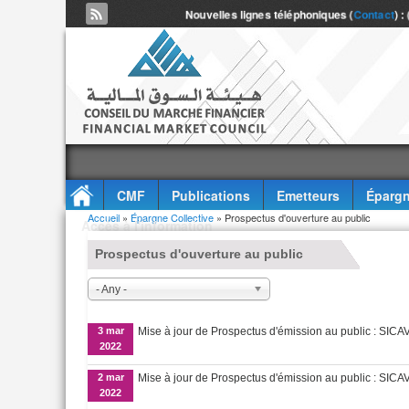
Nouvelles lignes téléphoniques (
Contact
) :
CMF
Publications
Emetteurs
Épargn
Vous êtes ici
Accueil
»
Épargne Collective
» Prospectus d'ouverture au public
Accès à l'information
Prospectus d'ouverture au public
- Any -
3 mar
Mise à jour de Prospectus d'émission au public : S
2022
2 mar
Mise à jour de Prospectus d'émission au public : S
2022