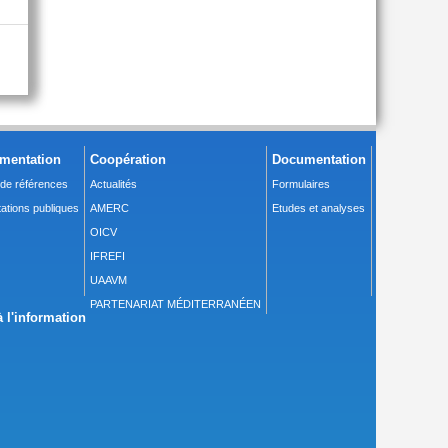
mentation
Coopération
Documentation
 de références
Actualités
Formulaires
ations publiques
AMERC
Etudes et analyses
OICV
IFREFI
UAAVM
PARTENARIAT MÉDITERRANÉEN
 l'information