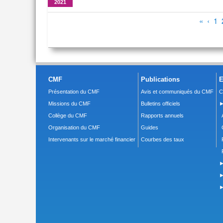
2021
Pages
«
‹
1
CMF
Publications
E
Présentation du CMF
Avis et communiqués du CMF
C
Missions du CMF
Bulletins officiels
►
Collège du CMF
Rapports annuels
Organisation du CMF
Guides
Intervenants sur le marché financier
Courbes des taux
►
►
►