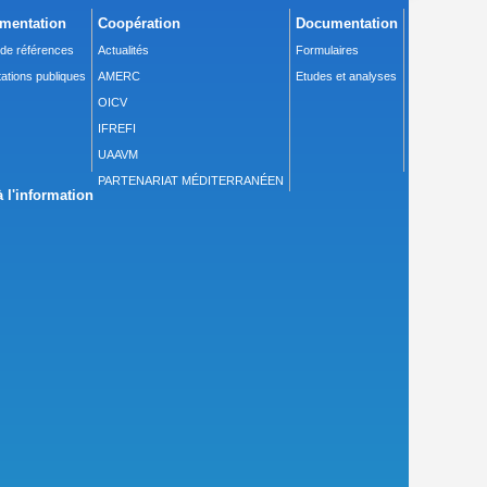
mentation
Coopération
Documentation
 de références
Actualités
Formulaires
ations publiques
AMERC
Etudes et analyses
OICV
IFREFI
UAAVM
PARTENARIAT MÉDITERRANÉEN
 l'information