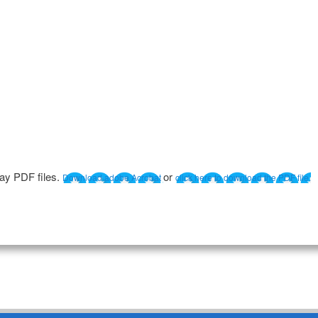
lay PDF files.
or
Download adobe Acrobat
click here to download the PDF file.