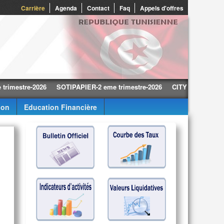
0
Carrière
Agenda
Contact
Faq
Appels d'offres
tre-2026
SOTIPAPIER-2 eme trimestre-2026
CITY CARS-2 eme trime
ion
Education Financière