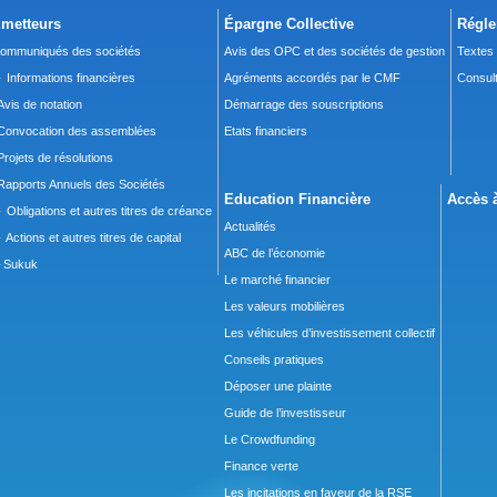
metteurs
Épargne Collective
Régle
ommuniqués des sociétés
Avis des OPC et des sociétés de gestion
Textes
 Informations financières
Agréments accordés par le CMF
Consult
Avis de notation
Démarrage des souscriptions
Convocation des assemblées
Etats financiers
Projets de résolutions
Rapports Annuels des Sociétés
Education Financière
Accès à
 Obligations et autres titres de créance
Actualités
 Actions et autres titres de capital
ABC de l’économie
Sukuk
Le marché financier
Les valeurs mobilières
Les véhicules d’investissement collectif
Conseils pratiques
Déposer une plainte
Guide de l’investisseur
Le Crowdfunding
Finance verte
Les incitations en faveur de la RSE