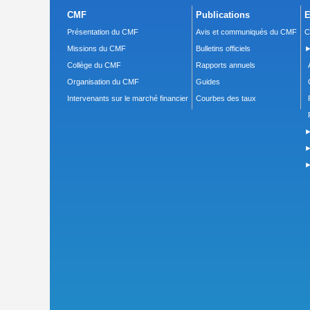
CMF
Publications
E
Présentation du CMF
Avis et communiqués du CMF
C
Missions du CMF
Bulletins officiels
►
Collège du CMF
Rapports annuels
Organisation du CMF
Guides
Intervenants sur le marché financier
Courbes des taux
►
►
►