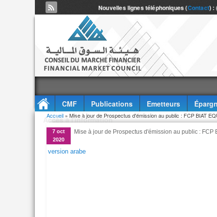
Nouvelles lignes téléphoniques (
Contact
) :
CMF
Publications
Emetteurs
Épargn
Vous êtes ici
Accueil
» Mise à jour de Prospectus d'émission au public : FCP BI
Accès à l'information
7 oct
Mise à jour de Prospectus d'émission au public :
2020
version arabe