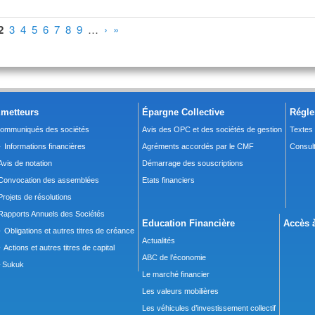
2
3
4
5
6
7
8
9
…
›
»
metteurs
Épargne Collective
Régle
ommuniqués des sociétés
Avis des OPC et des sociétés de gestion
Textes
 Informations financières
Agréments accordés par le CMF
Consult
Avis de notation
Démarrage des souscriptions
Convocation des assemblées
Etats financiers
Projets de résolutions
Rapports Annuels des Sociétés
Education Financière
Accès à
 Obligations et autres titres de créance
Actualités
 Actions et autres titres de capital
ABC de l’économie
Sukuk
Le marché financier
Les valeurs mobilières
Les véhicules d’investissement collectif