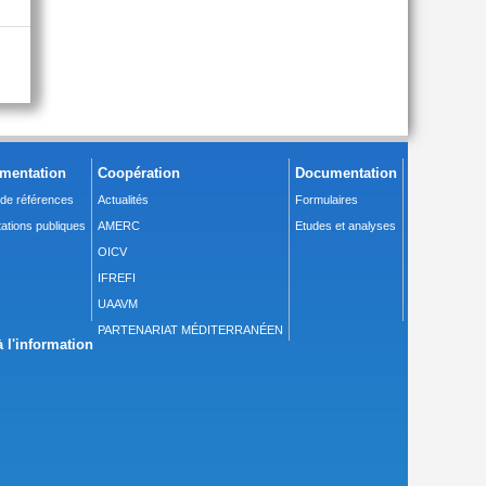
mentation
Coopération
Documentation
 de références
Actualités
Formulaires
ations publiques
AMERC
Etudes et analyses
OICV
IFREFI
UAAVM
PARTENARIAT MÉDITERRANÉEN
 l'information