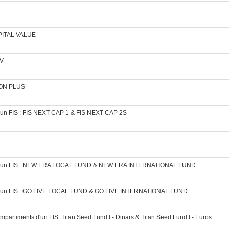
APITAL VALUE
AV
AION PLUS
d’un FIS : FIS NEXT CAP 1 & FIS NEXT CAP 2S
ts d’un FIS : NEW ERA LOCAL FUND & NEW ERA INTERNATIONAL FUND
s d’un FIS : GO LIVE LOCAL FUND & GO LIVE INTERNATIONAL FUND
mpartiments d'un FIS: Titan Seed Fund I - Dinars & Titan Seed Fund I - Euros