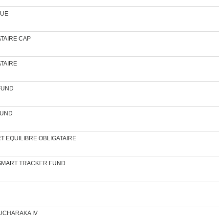
QUE
GATAIRE CAP
ATAIRE
 FUND
 FUND
SMART EQUILIBRE OBLIGATAIRE
 FCP SMART TRACKER FUND
MOUCHARAKA IV