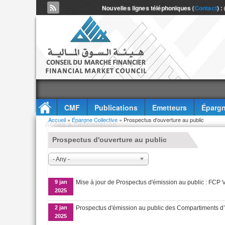
Nouvelles lignes téléphoniques (
Contact
) :
CMF
Publications
Emetteurs
Épargn
Vous êtes ici
Accueil
»
Épargne Collective
» Prospectus d'ouverture au public
Accès à l'information
Prospectus d'ouverture au public
- Any -
9 jan
Mise à jour de Prospectus d'émission au public : 
2025
2 jan
Prospectus d'émission au public des Compartiments d
2025