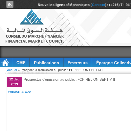
Nouvelles lignes téléphoniques (
Contact
) : (+216) 71 94
CMF
Publications
Emetteurs
Épargne Collecti
Vous êtes ici
Accueil
» Prospectus d'émission au public : FCP HELION SEPTIM II
Accès à l'information
22 déc
Prospectus d'émission au public : FCP HELION SEPTIM II
2023
version arabe