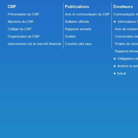
CMF
Publications
Emetteurs
Présentation du CMF
Avis et communiqués du CMF
Communiqués de
Missions du CMF
Bulletins officiels
► Informations f
Collège du CMF
Rapports annuels
Avis de notatio
Organisation du CMF
Guides
Convocation d
Intervenants sur le marché financier
Courbes des taux
Projets de réso
Rapports Annue
► Obligations et
► Actions et autr
►Sukuk